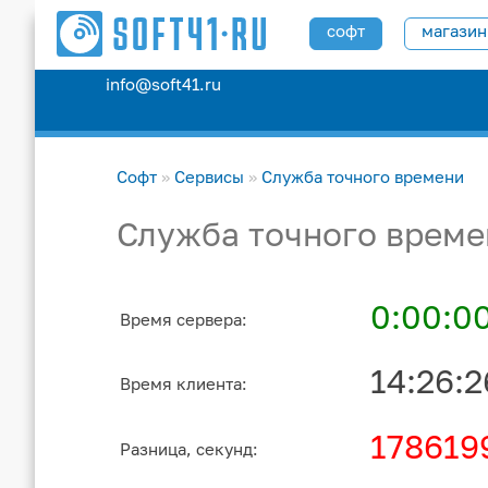
софт
магазин
info@soft41.ru
Софт
»
Сервисы
»
Служба точного времени
Служба точного време
0:00:0
Время сервера:
14:26:2
Время клиента:
178619
Разница, секунд: