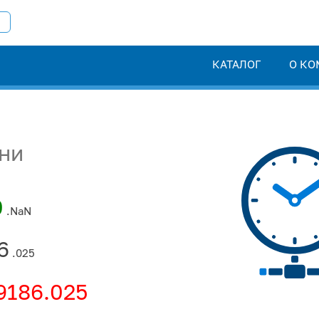
КАТАЛОГ
О КО
ни
0
.NaN
6
.025
9186.025