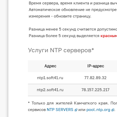
Время сервера, время клиента и разница вы
Автоматическое обновление не предусмотре
измерения - обновите страницу.
Разница менее 5 секунд считается допустим
Разница более 5 секунд выделяется
красны
Услуги NTP серверов*
Адрес
IP-адрес
ntp1.soft41.ru
77.82.89.32
ntp2.soft41.ru
78.157.225.217
* Только для жителей Камчаткого края. Пол
сервисов
NTP SERVERS
или
pool.ntp.org
.