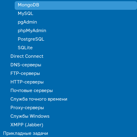
MongoDB
MySQL
pgAdmin
phpMyAdmin
PostgreSQL
SQLite
Direct Connect
DNS-серверы
FTP-серверы
HTTP-серверы
Почтовые серверы
Служба точного времени
Proxy-серверы
Службы Windows
XMPP (Jabber)
Прикладные задачи