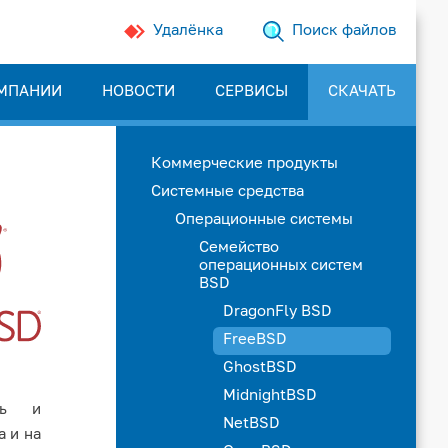
Удалёнка
Поиск файлов
МПАНИИ
НОВОСТИ
СЕРВИСЫ
СКАЧАТЬ
Коммерческие продукты
Системные средства
Операционные системы
Семейство
операционных систем
BSD
DragonFly BSD
FreeBSD
GhostBSD
MidnightBSD
ть и
NetBSD
а и на